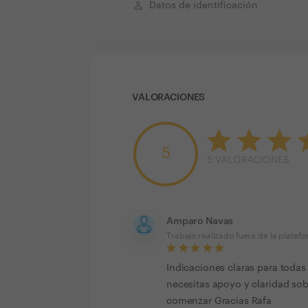
perm_identity
Datos de identificación
VALORACIONES
5
5
VALORACIONES
Amparo Navas
Trabajo realizado fuera de la plataf
Indicaciones claras para todas
necesitas apoyo y claridad so
comenzar Gracias Rafa