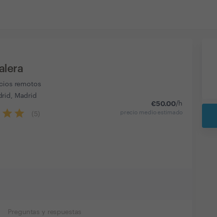
alera
icios remotos
rid, Madrid
€
50.00
/h
precio medio estimado
(
5
)
Preguntas y respuestas