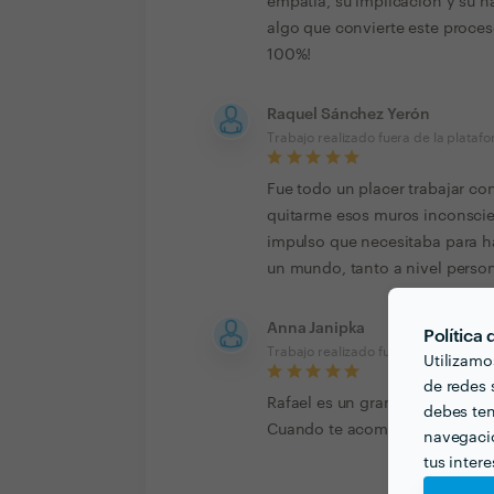
empatía, su implicación y su ha
algo que convierte este proce
100%!
Raquel Sánchez Yerón
Trabajo realizado fuera de la plataf
Fue todo un placer trabajar co
quitarme esos muros inconscie
impulso que necesitaba para h
un mundo, tanto a nivel perso
Anna Janipka
Política
Trabajo realizado fuera de la plataf
Utilizamo
de redes s
Rafael es un gran profesional,
debes ten
Cuando te acompaña en un pro
navegació
tus inter