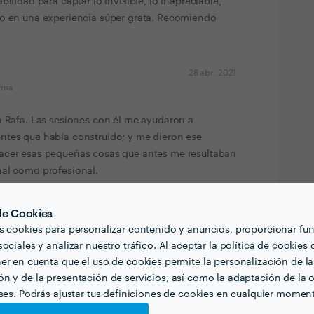
bilidad para captar lo invisible, lo inapreciable,
so en una experiencia súper grata. Recomiendo
28 abr. 2021
orma
n Rafa. Las sesiones con él me ayudaron a
ntes que había construido; y me dieron ese
acer esas pequeñas cosas que antes me resultaban
nal como profesional.
28 abr. 2021
 de Cookies
orma
s cookies para personalizar contenido y anuncios, proporcionar fu
ociales y analizar nuestro tráfico. Al aceptar la política de cookies 
 formado y con experiencia en diferentes ámbitos.
er en cuenta que el uso de cookies permite la personalización de la
ceso lo hace con gran respeto y cuidado. Gracias
n y de la presentación de servicios, así como la adaptación de la o
eses. Podrás ajustar tus definiciones de cookies en cualquier momen