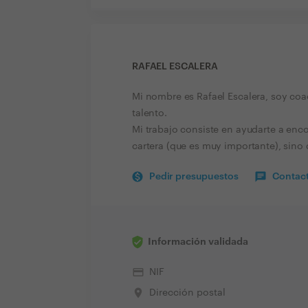
RAFAEL ESCALERA
Mi nombre es Rafael Escalera, soy coac
talento.
Mi trabajo consiste en ayudarte a encon
cartera (que es muy importante), sino
Pedir presupuestos
Contact
Información validada
credit_card
NIF
place
Dirección postal