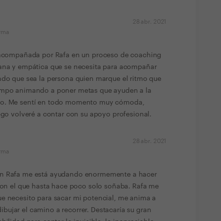
28 abr. 2021
orma
y acompañada por Rafa en un proceso de coaching
mana y empática que se necesita para acompañar
ndo que sea la persona quien marque el ritmo que
iempo animando a poner metas que ayuden a la
no. Me sentí en todo momento muy cómoda,
uego volveré a contar con su apoyo profesional.
28 abr. 2021
orma
on Rafa me está ayudando enormemente a hacer
 con el que hasta hace poco solo soñaba. Rafa me
ue necesito para sacar mi potencial, me anima a
ujar el camino a recorrer. Destacaría su gran