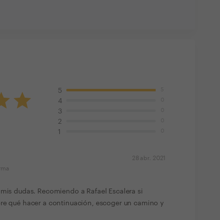
5
5
0
4
0
3
0
2
0
1
28 abr. 2021
orma
 mis dudas. Recomiendo a Rafael Escalera si
bre qué hacer a continuación, escoger un camino y