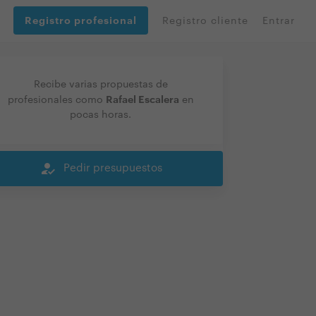
Registro profesional
Registro cliente
Entrar
Recibe varias propuestas de
Rafael Escalera
profesionales como
en
pocas horas.
how_to_reg
Pedir presupuestos