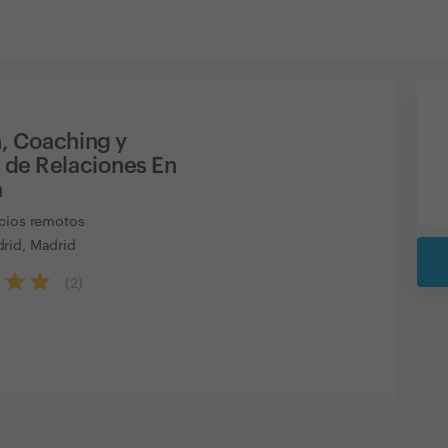
, Coaching y
 de Relaciones En
a
icios remotos
rid, Madrid
(
2
)