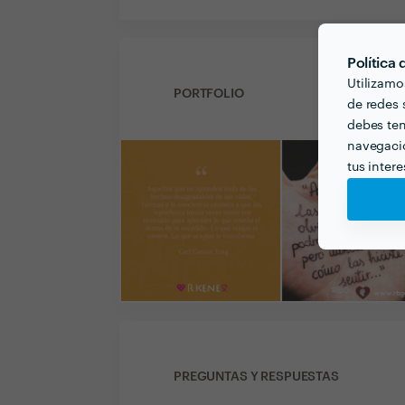
Política
Utilizamo
PORTFOLIO
de redes s
debes ten
navegació
tus inter
PREGUNTAS Y RESPUESTAS