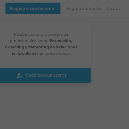
Registro profesional
Registro cliente
Entrar
Recibe varias propuestas de
Formación,
profesionales como
Coaching y Mentoring de Relaciones
En Excelencia
en pocas horas.
how_to_reg
Pedir presupuestos