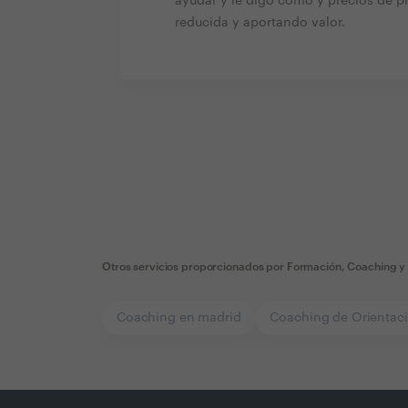
ayudar y le digo como y precios de 
reducida y aportando valor.
Otros servicios proporcionados por
Formación, Coaching y 
Coaching en madrid
Coaching de Orientaci