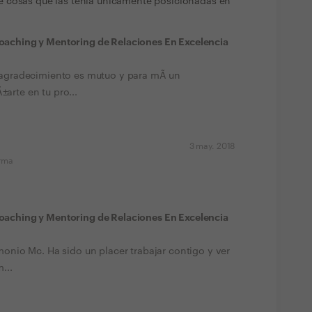
 cosas que las tenía únicamente posicionadas en
oaching y Mentoring de Relaciones En Excelencia
 agradecimiento es mutuo y para mÃ­ un
arte en tu pro...
3 may. 2018
orma
oaching y Mentoring de Relaciones En Excelencia
monio Mc. Ha sido un placer trabajar contigo y ver
...