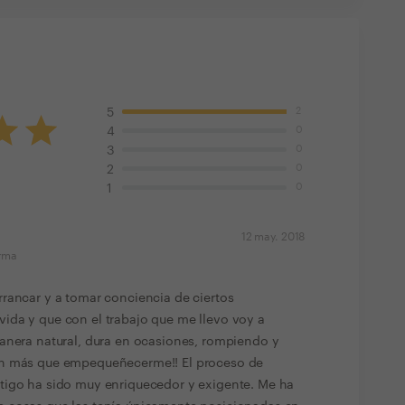
2
5
0
4
0
3
0
2
0
1
12 may. 2018
orma
rancar y a tomar conciencia de ciertos
ida y que con el trabajo que me llevo voy a
anera natural, dura en ocasiones, rompiendo y
en más que empequeñecerme!! El proceso de
tigo ha sido muy enriquecedor y exigente. Me ha