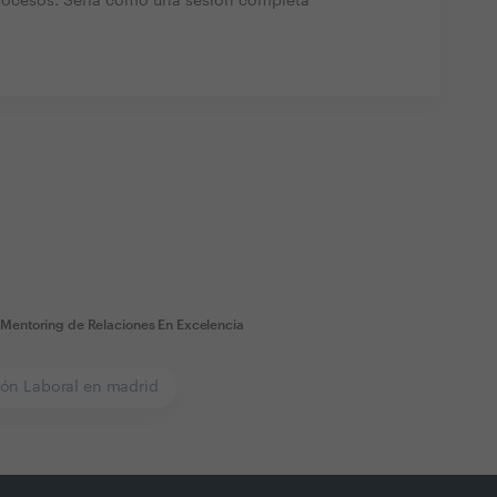
procesos. Sería como una sesión completa
Mentoring de Relaciones En Excelencia
ón Laboral en madrid