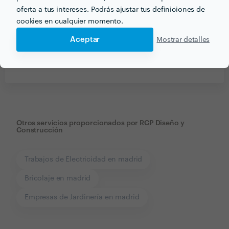
Ver más
oferta a tus intereses. Podrás ajustar tus definiciones de
cookies en cualquier momento.
Aceptar
Mostrar detalles
Recibe varias propuestas de profesionales como
RCP Diseño y Construcción
en pocas horas.
Otros servicios proporcionados por
RCP Diseño y
Construcción
Trabajos de Electricidad en madrid
Bricolaje en madrid
Empresas de Jardinería en madrid