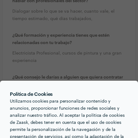
hablar con profesionales del sector?
Dialogar sobre lo que se va hacer, cuanto vale, el
tiempo estimado, qué días trabajados,
¿Qué formación y experiencia tienes que estén
relacionadas con tu trabajo?
Electricista Profesional, cursos de pintura y una gran
experiencia
¿Qué consejo le darías a alguien que quiera contratar
profesionales de tu sector? ¿Hay algo esencial a tener
en cuenta?
Política de Cookies
Utilizamos cookies para personalizar contenido y
Una persona muy responsable, que termine su trabajo
anuncios, proporcionar funciones de redes sociales y
completo, excelente información durante el trabajo,
analizar nuestro tráfico. Al aceptar la política de cookies
buenos precios
de Zaask, debes tener en cuenta que el uso de cookies
permite la personalización de la navegación y de la
presentación de servicios, así como la adaptación de la