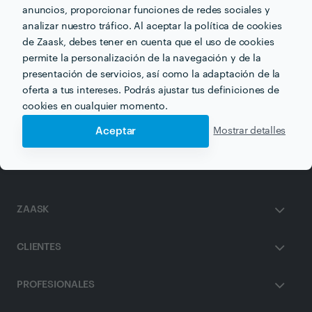
anuncios, proporcionar funciones de redes sociales y
analizar nuestro tráfico. Al aceptar la política de cookies
de Zaask, debes tener en cuenta que el uso de cookies
Otros servicios proporcionados por
RM Arquitectura
permite la personalización de la navegación y de la
presentación de servicios, así como la adaptación de la
Diseño de Interiores en palma-de-mallorca
oferta a tus intereses. Podrás ajustar tus definiciones de
cookies en cualquier momento.
Decorador de Interiores en palma-de-mallorca
Aceptar
Mostrar detalles
ZAASK
CLIENTES
PROFESIONALES