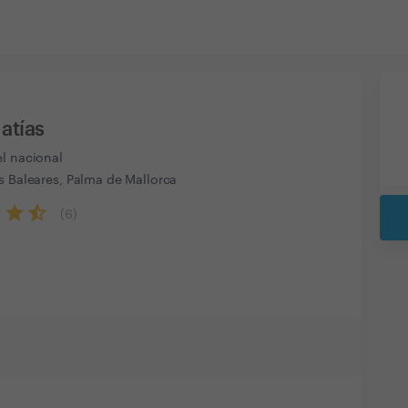
atías
el nacional
s Baleares, Palma de Mallorca
(
6
)