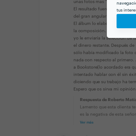
unas fotos mas "artísticas" y u
navegació
El resultado fueron unas fotos 
tus inter
del gran angular en unas, quema
El álbum lo elaboró con poco g
la composición. Aún asi le pa
yo le enviaría la selección de l
el dinero restante. Después de
sólo había modificado la foto 
nada con respecto al primero. A
a Bookstore(lo acordado era que
intentado hablar con él sin éx
diciendo que su trabajo ha ter
Espero que os sirva mi opinión
Respuesta de Roberto Matí
Lamento que esta clienta te
es la negativa de esta señor
Ver más