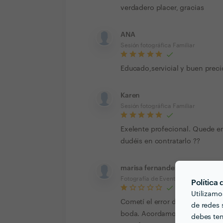
verdadero placer, gracias
ANA
Sesión fotográfica Familiar
Educado,servicial y buen preci
Karen
Sesión fotográfica Familiar
Exelente profecional. Quede 
dudéis en contratarlo ??
marisa fernandez
Fotografía de Eventos
Política
Utilizamo
Cometí el error de contratar a 
de redes s
boda. Acordamos un precio por
debes ten