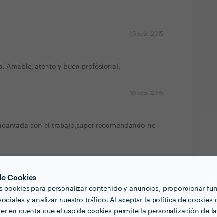
16 sep. 2015
o. Amable, atento y buen profesional.
16 sep. 2015
encantada con el trabajo,super recomendando no
16 sep. 2015
 de Cookies
s cookies para personalizar contenido y anuncios, proporcionar fu
Roberto Matías para realizar las fotos de nuestra
ociales y analizar nuestro tráfico. Al aceptar la política de cookies 
 2 horas de trabajo, pero nos aconsejó hacer
er en cuenta que el uso de cookies permite la personalización de la