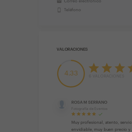
email
Correo electrónico
phone_iphone
Teléfono
VALORACIONES
4.33
6
VALORACIONES
ROSA M SERRANO
Fotografía de Eventos
Muy profesional, atento, servic
envidiable, muy buen precio y 