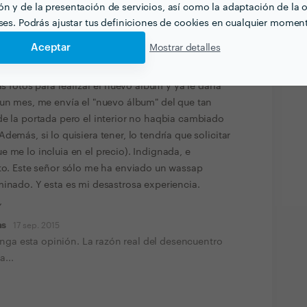
n álbum, incrementando el precio, a lo que accedí.
n y de la presentación de servicios, así como la adaptación de la o
, en general , de una calidad discutible, abusando
eses. Podrás ajustar tus definiciones de cookies en cualquier momen
das otras, y de las "artísticas"...sin comentarios.
Aceptar
Mostrar detalles
usto , tanto en la selección de las fotos como en
gué lo acordado menos 50 euros . Acordamos que
as fotos para realizar el nuevo álbum y ya le daría
 un mes, me envía el "nuevo álbum" del que tan
de la portada pero el interior no haqbia cambiado
demás, si lo quisiera tener, lo tendría que solicitar
 me lo incluia en el precio). Indignada, e
ito. Este señor sólo me ha enviado un wassap
minado. Y esta es mi desastrosa experiencia.
,
as
17 sep. 2015
nga esta opinión. La razón real del desencuentro
a...