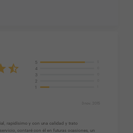
5
5
0
4
0
3
0
2
1
1
3 nov. 2015
ial, rapidísimo y con una calidad y trato
servicio, contaré con él en futuras ocasiones, un