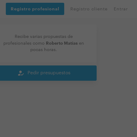
Registro profesional
Registro cliente
Entrar
Recibe varias propuestas de
Roberto Matías
profesionales como
en
pocas horas.
how_to_reg
Pedir presupuestos