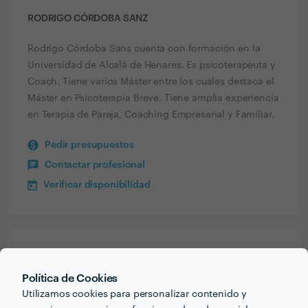
RODRIGO CÓRDOBA SANZ
Rodrigo Córdoba Sans cuenta con formación en la
Universidad de Alcalá de Henares. Es psicoterapeuta y
Coach. Tiene varios Máster entre los cuales destaca el
Máster en Psicoterapia Breve. Tiene amplia experiencia
en Terapia de Pareja, Coaching Empresarial y Familiar.
Pedir presupuestos
Contactar profesional
Verificar disponibilidad
Recibe varias propuestas de profesionales como
Rodrigo Córdoba Sanz
en pocas horas.
Política de Cookies
Utilizamos cookies para personalizar contenido y