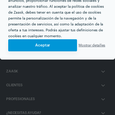
anuncios, proporcionar funciones de redes sociales y
analizar nuestro tráfico. Al aceptar la política de cookies
de Zaask, debes tener en cuenta que el uso de cookies
Otros servicios proporcionados por
Rodrigo Córdoba
permite la personalización de la navegación y de la
Sanz
presentación de servicios, así como la adaptación de la
oferta a tus intereses. Podrás ajustar tus definiciones de
Terapia de Parejas en zaragoza
cookies en cualquier momento.
Aceptar
Mostrar detalles
ZAASK
CLIENTES
PROFESIONALES
¿NECESITAS AYUDA?