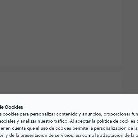
 de Cookies
quiera contratar profesionales de tu sector? ¿Hay
s cookies para personalizar contenido y anuncios, proporcionar fu
ociales y analizar nuestro tráfico. Al aceptar la política de cookies 
,le puedo decir que estara contento porque soy
er en cuenta que el uso de cookies permite la personalización de la
lando se entiende la gente
n y de la presentación de servicios, así como la adaptación de la o