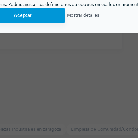
eses. Podrás ajustar tus definiciones de cookies en cualquier momen
haya gustado realizar. ¿En qué consistía? ¿Cuánto
Aceptar
Mostrar detalles
us vacaciones en otras empresashace ya tiempo
iezas Industriales en zaragoza
Limpieza de Comunidad/Condom