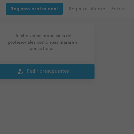
Registro profesional
Registro cliente
Entrar
Recibe varias propuestas de
rosa maria
profesionales como
en
pocas horas.
how_to_reg
Pedir presupuestos