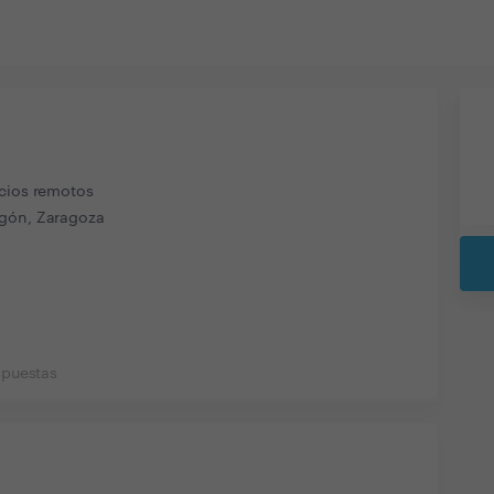
icios remotos
gón, Zaragoza
spuestas