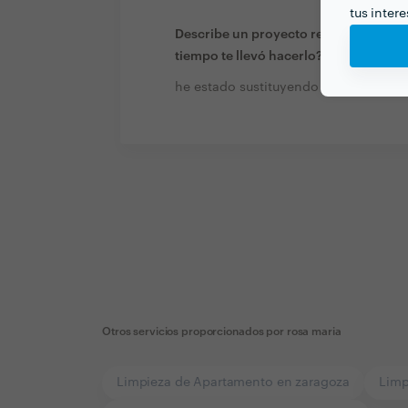
tus inter
Describe un proyecto reciente que te 
tiempo te llevó hacerlo?
he estado sustituyendo a gente en s
Otros servicios proporcionados por
rosa maria
Limpieza de Apartamento en zaragoza
Limp