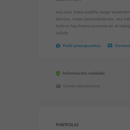
soy rosa maria padilla tengo experienc
bancos, casas particulares etc, soy t
todo si hay buena armonia en el trabaj
saludo
Pedir presupuestos
Contact
Información validada
email
Correo electrónico
PORTFOLIO