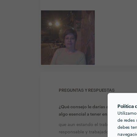
PREGUNTAS Y RESPUESTAS
Política
¿Qué consejo le darías a alguien que 
Utilizamo
algo esencial a tener en cuenta?
de redes s
que aun estando el trabajo como esta
debes ten
responsable y trabajadora, y que hab
navegació