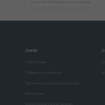
Lavado de Techos/Tejados en zaragoza
ZAASK
C
Sobre Zaask
C
Trabaja con nosotros
N
Términos y condiciones de uso
Privacidad
Institucional Grupo Worten