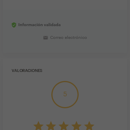
Información validada
email
Correo electrónico
VALORACIONES
5