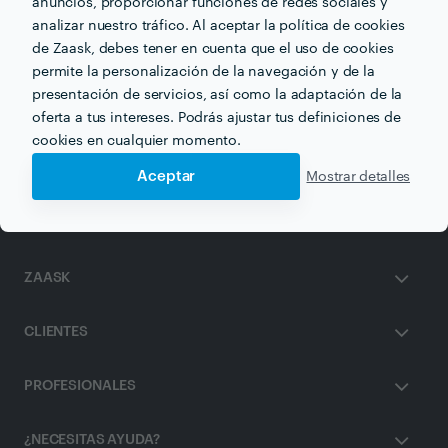
anuncios, proporcionar funciones de redes sociales y
analizar nuestro tráfico. Al aceptar la política de cookies
de Zaask, debes tener en cuenta que el uso de cookies
Otros servicios proporcionados por
Sana.t Terapias
permite la personalización de la navegación y de la
Naturales
presentación de servicios, así como la adaptación de la
oferta a tus intereses. Podrás ajustar tus definiciones de
Drenaje Linfático en valencia
cookies en cualquier momento.
Aceptar
Mostrar detalles
ZAASK
CLIENTES
PROFESIONALES
¿NECESITAS AYUDA?