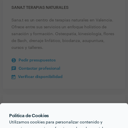
SANA.T TERAPIAS NATURALES
Sana.t es un centro de terapias naturales en Valencia.
Ofrece entre sus servicios un enfoque holístico de
sanación y formación. Osteopatía, kinesiología, flores
de Bach, drenaje linfático, biodanza, acupuntura,
cursos y talleres.
Pedir presupuestos
Contactar profesional
Verificar disponibilidad
Recibe varias propuestas de profesionales como
Sana.t Terapias Naturales
en pocas horas.
Política de Cookies
Utilizamos cookies para personalizar contenido y