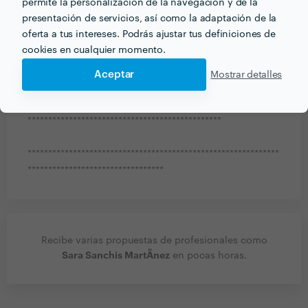
permite la personalización de la navegación y de la
Como primer paso de este proyecto estoy a punto de
presentación de servicios, así como la adaptación de la
publicar un cuento infantil titulado "Y si todos
oferta a tus intereses. Podrás ajustar tus definiciones de
tuviésemos un Gran Corazón Rojo".
cookies en cualquier momento.
Podéis encontrar más información sobre mi proyecto
Aceptar
Mostrar detalles
en mi blog y en mi página del facebook:
***********************************************
*************************************************************
*********************************
Recibe varias propuestas de profesionales como
Sara Sanchis MartÃ­nez
en pocas horas.