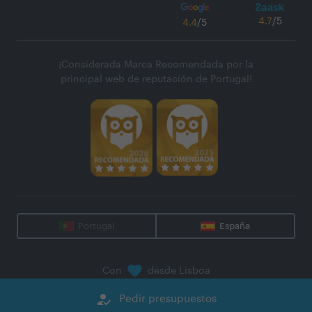
4.7
/5
4.4
/5
¡Considerada Marca Recomendada por la
principal web de reputación de Portugal!
Portugal
España
Con
desde Lisboa
@
2026
Zaask - Plataforma Digital, S.A.
how_to_reg
Pedir presupuestos