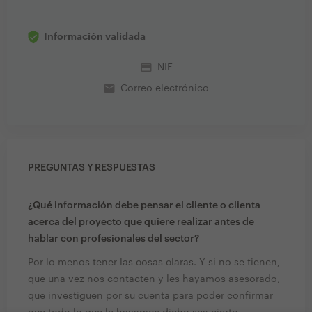
Información validada
credit_card
NIF
email
Correo electrónico
PREGUNTAS Y RESPUESTAS
¿Qué información debe pensar el cliente o clienta
acerca del proyecto que quiere realizar antes de
hablar con profesionales del sector?
Por lo menos tener las cosas claras. Y si no se tienen,
que una vez nos contacten y les hayamos asesorado,
que investiguen por su cuenta para poder confirmar