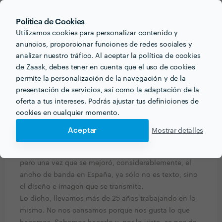
que todo lo que le hayamos dicho sea cierto.
Una vez que el cliente/a esté convencido, podrá
Política de Cookies
solicitar nuestros servicios.
Utilizamos cookies para personalizar contenido y
Nosotros valoraremos si somos capaces de satisfacer
anuncios, proporcionar funciones de redes sociales y
su demanda o bien declinamos el proyecto.
analizar nuestro tráfico. Al aceptar la política de cookies
Somos, ante todo y sobre todo, claros y directos.
de Zaask, debes tener en cuenta que el uso de cookies
NO SOMOS UNA AGENCIA SEO CONVENCIONAL
permite la personalización de la navegación y de la
presentación de servicios, así como la adaptación de la
¿Qué formación y experiencia tienes que estén
oferta a tus intereses. Podrás ajustar tus definiciones de
relacionadas con tu trabajo?
cookies en cualquier momento.
Llevamos más de 25 años en esto de las ventas por
Aceptar
Mostrar detalles
internet. Desde que apareció la red, se ha estado
utilizando el correo como principal arma para vender,
pero una vez que se mejoró, considerablemente, el
ancho de banda en España, ya sólo no es texto, sino
el diseño e imagen que se transmite.
Lo dicho, llevamos más de 25 años trabajando en lo
mismo. No nos cansamos porque nos gusta lo que