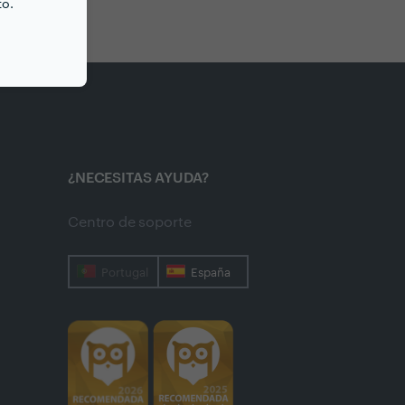
to.
¿NECESITAS AYUDA?
Centro de soporte
Portugal
España