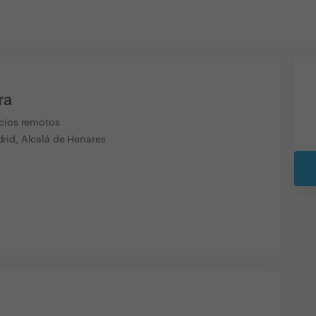
ra
icios remotos
rid, Alcalá de Henares