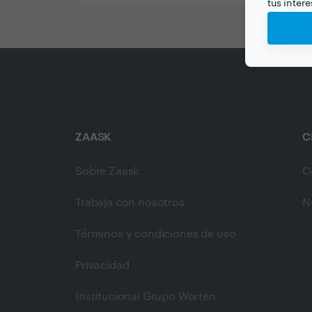
tus inter
ZAASK
C
Sobre Zaask
C
Trabaja con nosotros
N
Términos y condiciones de uso
Privacidad
Institucional Grupo Worten