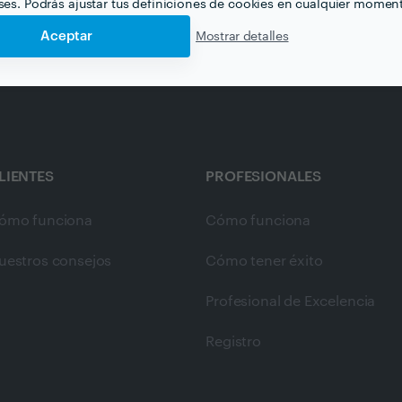
eses. Podrás ajustar tus definiciones de cookies en cualquier momen
Aceptar
Mostrar detalles
LIENTES
PROFESIONALES
ómo funciona
Cómo funciona
uestros consejos
Cómo tener éxito
Profesional de Excelencia
Registro