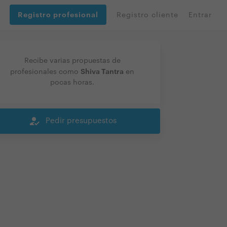
Registro profesional
Registro cliente
Entrar
Recibe varias propuestas de
Shiva Tantra
profesionales como
en
pocas horas.
how_to_reg
Pedir presupuestos