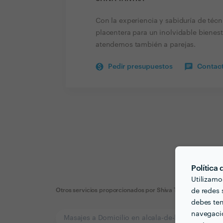
Con la experiencia y sabiduría de técn
placentera para un inolvidable bienest
atendemos también a parejas.
Pedir presupuestos
Contact
Política
Utilizamo
Otros servicios proporcionados por
Shiva Tantra
de redes s
debes ten
navegació
Masajes a Domicilio en alcala-de-henares