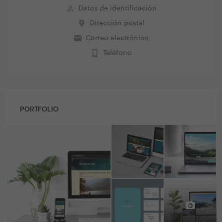
perm_identity
Datos de identificación
place
Dirección postal
email
Correo electrónico
phone_iphone
Teléfono
PORTFOLIO