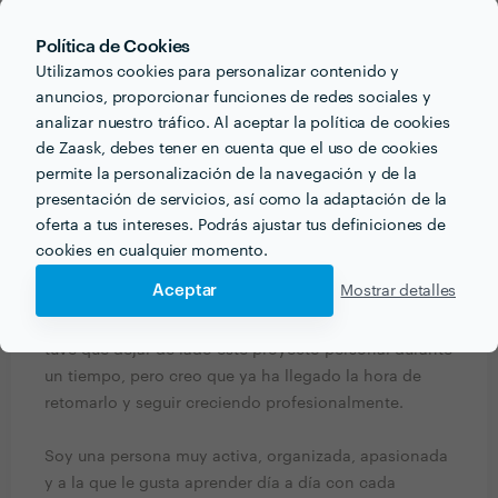
Soy Anna, tengo 34 años y soy de Barcelona. Soy
Técnico Superior en Gráfica Publicitaria, Graduada en
Política de Cookies
Comunicación, Posgraduada en Estrategia y
Utilizamos cookies para personalizar contenido y
Creatividad Digital y en proceso de obtener una
anuncios, proporcionar funciones de redes sociales y
titulación de Talent Scrum Master.
analizar nuestro tráfico. Al aceptar la política de cookies
de Zaask, debes tener en cuenta que el uso de cookies
Me encanta mi profesión, sobre todo el mundo
permite la personalización de la navegación y de la
digital, desde los inicios he trabajado en proyectos
presentación de servicios, así como la adaptación de la
de muchos tipos como creación de identidad
oferta a tus intereses. Podrás ajustar tus definiciones de
corporativa, páginas web, diseños para ropa,
cookies en cualquier momento.
publicidad, etc.
Aceptar
Mostrar detalles
He trabajado en varias empresas y fue por ello que
tuve que dejar de lado este proyecto personal durante
un tiempo, pero creo que ya ha llegado la hora de
retomarlo y seguir creciendo profesionalmente.
Soy una persona muy activa, organizada, apasionada
y a la que le gusta aprender día a día con cada