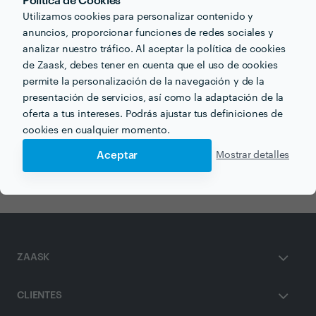
Política de Cookies
Utilizamos cookies para personalizar contenido y
Recibe varias propuestas de profesionales como
Limpieza
en pocas horas.
anuncios, proporcionar funciones de redes sociales y
analizar nuestro tráfico. Al aceptar la política de cookies
de Zaask, debes tener en cuenta que el uso de cookies
permite la personalización de la navegación y de la
presentación de servicios, así como la adaptación de la
oferta a tus intereses. Podrás ajustar tus definiciones de
Otros servicios proporcionados por
Limpieza
cookies en cualquier momento.
Aceptar
Mostrar detalles
Aislamiento de Ventanas en bilbao
ZAASK
CLIENTES