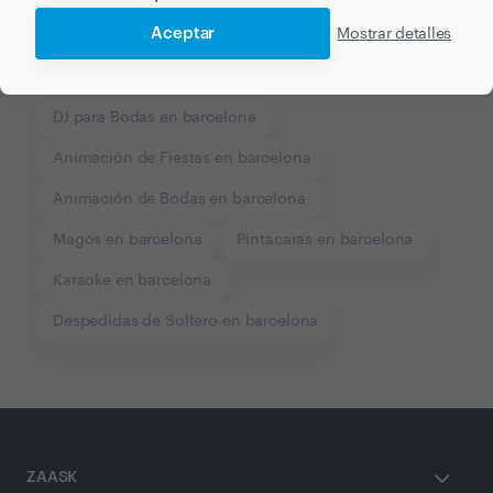
Aceptar
Mostrar detalles
Otros servicios proporcionados por
Antonio Urdangarin
DJ para Bodas en barcelona
Animación de Fiestas en barcelona
Animación de Bodas en barcelona
Magos en barcelona
Pintacaras en barcelona
Karaoke en barcelona
Despedidas de Soltero en barcelona
ZAASK