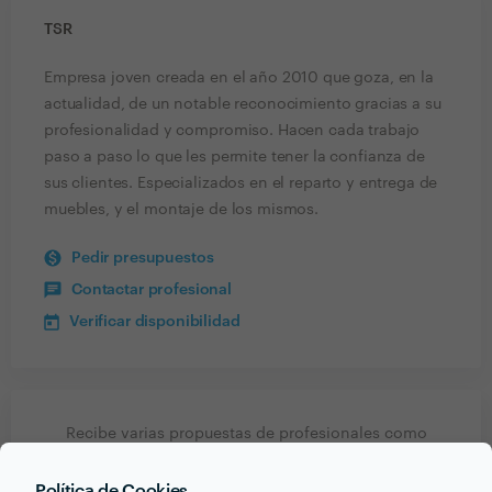
TSR
Empresa joven creada en el año 2010 que goza, en la
actualidad, de un notable reconocimiento gracias a su
profesionalidad y compromiso. Hacen cada trabajo
paso a paso lo que les permite tener la confianza de
sus clientes. Especializados en el reparto y entrega de
muebles, y el montaje de los mismos.
Pedir presupuestos
Contactar profesional
Verificar disponibilidad
Recibe varias propuestas de profesionales como
TSR
en pocas horas.
Política de Cookies