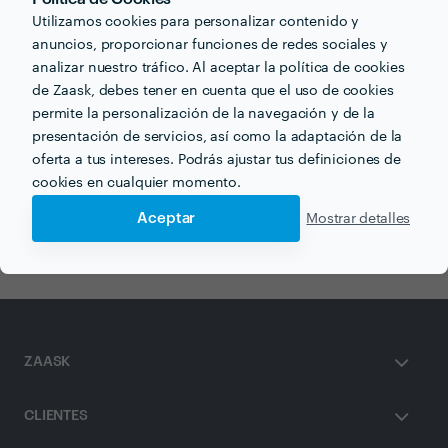
Utilizamos cookies para personalizar contenido y
anuncios, proporcionar funciones de redes sociales y
analizar nuestro tráfico. Al aceptar la política de cookies
Otros servicios proporcionados por
TSR
de Zaask, debes tener en cuenta que el uso de cookies
permite la personalización de la navegación y de la
presentación de servicios, así como la adaptación de la
Empresas de Mudanzas en cordoba
oferta a tus intereses. Podrás ajustar tus definiciones de
cookies en cualquier momento.
Mudanzas Baratas en cordoba
Aceptar
Mostrar detalles
Guardamuebles en cordoba
ZAASK
CLIENTES