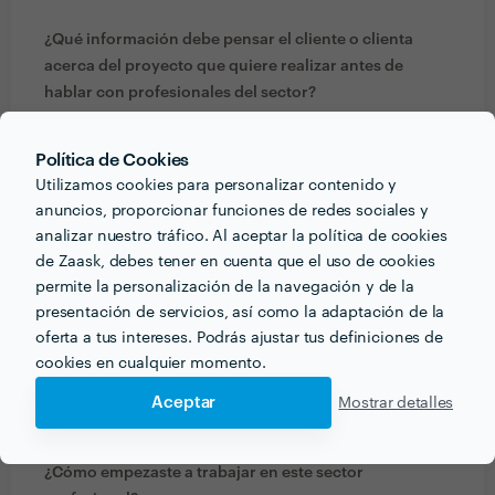
¿Qué información debe pensar el cliente o clienta
acerca del proyecto que quiere realizar antes de
hablar con profesionales del sector?
Simplemente saber cuales son sus prioridades.
Política de Cookies
Utilizamos cookies para personalizar contenido y
¿Qué formación y experiencia tienes que estén
anuncios, proporcionar funciones de redes sociales y
relacionadas con tu trabajo?
analizar nuestro tráfico. Al aceptar la política de cookies
Llevo en el mundo del masaje mas de 10 años. No
de Zaask, debes tener en cuenta que el uso de cookies
solo es un trabajo, es mi pasión.
permite la personalización de la navegación y de la
He trabajado en el spa de un hotel Barceló.
presentación de servicios, así como la adaptación de la
Soy especialista en masaje terapéutico y deportivo.
oferta a tus intereses. Podrás ajustar tus definiciones de
Experta en técnicas manuales como el masaje
cookies en cualquier momento.
ayurveda.
Aceptar
Mostrar detalles
Dispongo de diploma de masaje tradicional tailandés.
¿Cómo empezaste a trabajar en este sector