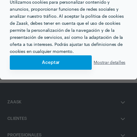
Utilizamos cookies para personalizar contenido y
Información validada
anuncios, proporcionar funciones de redes sociales y
analizar nuestro tráfico. Al aceptar la política de cookies
email
Correo electrónico
de Zaask, debes tener en cuenta que el uso de cookies
permite la personalización de la navegación y de la
presentación de servicios, así como la adaptación de la
oferta a tus intereses. Podrás ajustar tus definiciones de
Recibe varias propuestas de profesionales como
cookies en cualquier momento.
Pereira Dreams
en pocas horas.
Aceptar
Mostrar detalles
ZAASK
CLIENTES
PROFESIONALES