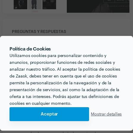
PREGUNTAS Y RESPUESTAS
¿Qué información debe pensar el cliente o clienta
Política de Cookies
acerca del proyecto que quiere realizar antes de
Utilizamos cookies para personalizar contenido y
hablar con profesionales del sector?
anuncios, proporcionar funciones de redes sociales y
analizar nuestro tráfico. Al aceptar la política de cookies
El cliente debe de tener claro que negocio tiene y
de Zaask, debes tener en cuenta que el uso de cookies
como implementarlo en internet, también cual es su
permite la personalización de la navegación y de la
público objetivo así como debe saber que el tiempo
presentación de servicios, así como la adaptación de la
es esencial.
oferta a tus intereses. Podrás ajustar tus definiciones de
cookies en cualquier momento.
¿Qué formación y experiencia tienes que estén
Aceptar
Mostrar detalles
relacionadas con tu trabajo?
El trabajo de un programador web no para, cada día