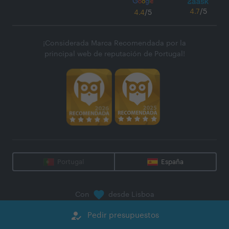
4.7
/5
4.4
/5
¡Considerada Marca Recomendada por la
principal web de reputación de Portugal!
Portugal
España
Con
desde Lisboa
@
2026
Zaask - Plataforma Digital, S.A.
how_to_reg
Pedir presupuestos