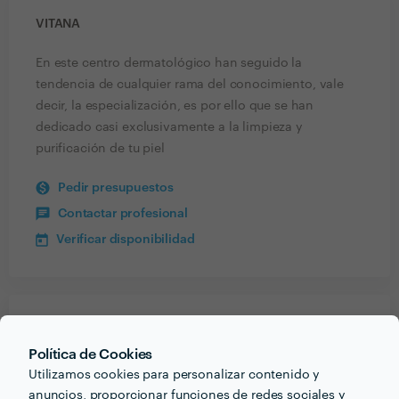
VITANA
En este centro dermatológico han seguido la
tendencia de cualquier rama del conocimiento, vale
decir, la especialización, es por ello que se han
dedicado casi exclusivamente a la limpieza y
purificación de tu piel
Pedir presupuestos
Contactar profesional
Verificar disponibilidad
Recibe varias propuestas de profesionales como
vitana
en pocas horas.
Política de Cookies
Utilizamos cookies para personalizar contenido y
anuncios, proporcionar funciones de redes sociales y