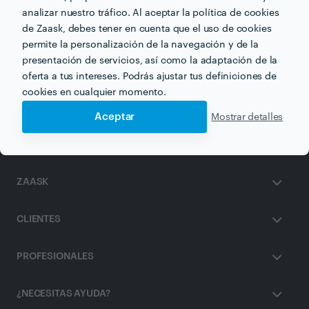
analizar nuestro tráfico. Al aceptar la política de cookies
de Zaask, debes tener en cuenta que el uso de cookies
permite la personalización de la navegación y de la
Otros servicios proporcionados por
vitana
presentación de servicios, así como la adaptación de la
oferta a tus intereses. Podrás ajustar tus definiciones de
Limpieza de Cutis en malaga
cookies en cualquier momento.
Aceptar
Mostrar detalles
ZAASK
CLIENTES
PROFESIONALES
¿NECESITAS AYUDA?