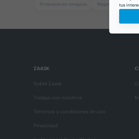
Pintacaras en zaragoza
Magos en zaragoza
tus inter
ZAASK
C
Sobre Zaask
C
Trabaja con nosotros
N
Términos y condiciones de uso
Privacidad