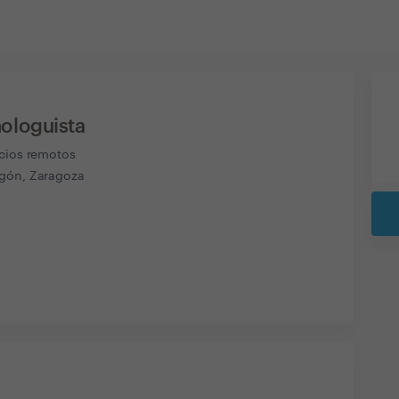
ologuista
icios remotos
gón, Zaragoza