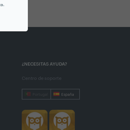
aragoza
to.
¿NECESITAS AYUDA?
Centro de soporte
Portugal
España