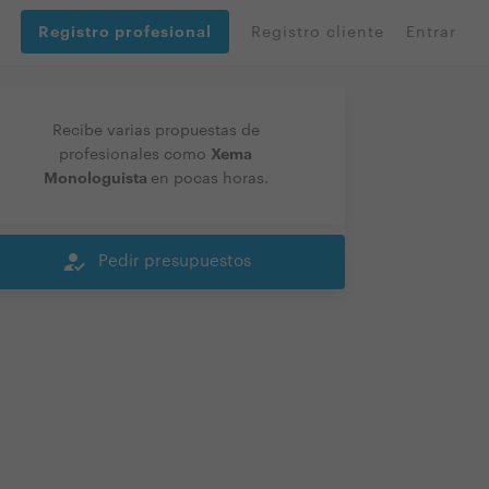
Registro profesional
Registro cliente
Entrar
Recibe varias propuestas de
Xema
profesionales como
Monologuista
en pocas horas.
how_to_reg
Pedir presupuestos