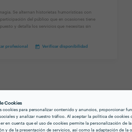
gia. Se alternan historietas humorísticas con
participación del público que en ocasiones tiene
uesto y detalla los servicios que necesitas sin
ar profesional
Verificar disponibilidad
 de Cookies
s cookies para personalizar contenido y anuncios, proporcionar fu
ociales y analizar nuestro tráfico. Al aceptar la política de cookies 
er en cuenta que el uso de cookies permite la personalización de la
n y de la presentación de servicios, así como la adaptación de la o