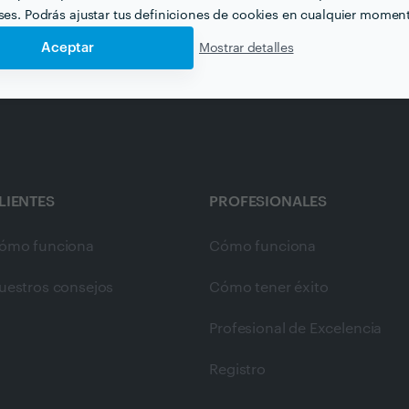
Animación Infantil en zaragoza
Animación de Fiestas en z
eses. Podrás ajustar tus definiciones de cookies en cualquier momen
Aceptar
Mostrar detalles
LIENTES
PROFESIONALES
ómo funciona
Cómo funciona
uestros consejos
Cómo tener éxito
Profesional de Excelencia
Registro