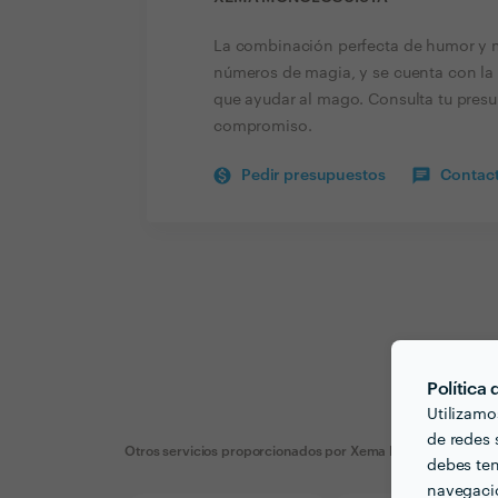
La combinación perfecta de humor y ma
números de magia, y se cuenta con la 
que ayudar al mago. Consulta tu presup
compromiso.
Pedir presupuestos
Contact
Política
Utilizamo
de redes s
Otros servicios proporcionados por
Xema Monologuista
debes ten
navegació