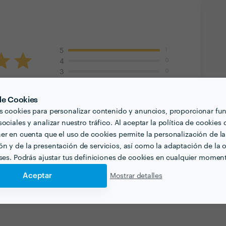
1
5
0
4
0
3
0
2
0
1
 de Cookies
s cookies para personalizar contenido y anuncios, proporcionar fu
21 dic. 2022
ociales y analizar nuestro tráfico. Al aceptar la política de cookies 
er en cuenta que el uso de cookies permite la personalización de la
n y de la presentación de servicios, así como la adaptación de la o
eses. Podrás ajustar tus definiciones de cookies en cualquier momen
Aceptar
Mostrar detalles