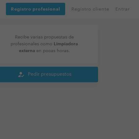
Registro profesional
Registro cliente
Entrar
Recibe varias propuestas de
Limpiadora
profesionales como
externa
en pocas horas.
how_to_reg
Pedir presupuestos