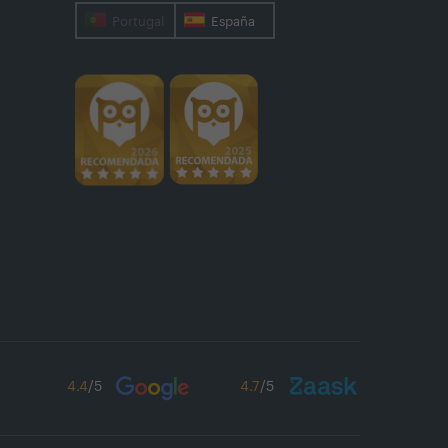
Portugal
España
4.4
/5
4.7
/5