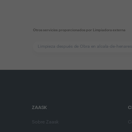
Otros servicios proporcionados por
Limpiadora externa
Limpieza después de Obra en alcala-de-henares
ZAASK
C
Sobre Zaask
C