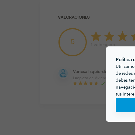
VALORACIONES
5
1
valoración
Política
Utilizamo
Vanesa Izquierdo
de redes s
Limpieza de Vivienda (Ocasional)
debes ten
navegació
tus inter