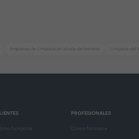
Empresas de Limpieza en alcala-de-henares
Limpieza del 
LIENTES
PROFESIONALES
ómo funciona
Cómo funciona