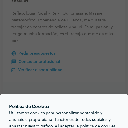
YESMAN
Reflexología Podal y Reiki, Quiromasaje, Masaje
Metamórfico. Experiencia de 10 años, me gustaría
trabajar en centros de belleza y salud. Es mi pasión, y
tengo mucha formación, es el trabajo que me da más
paz.
Pedir presupuestos
Contactar profesional
Verificar disponibilidad
Información validada
Política de Cookies
email
Correo electrónico
Utilizamos cookies para personalizar contenido y
anuncios, proporcionar funciones de redes sociales y
analizar nuestro tráfico. Al aceptar la política de cookies