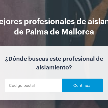
ejores profesionales de aisla
de Palma de Mallorca
¿Dónde buscas este profesional de
aislamiento?
Continuar