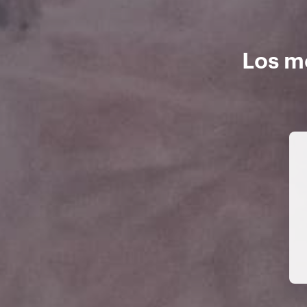
Los m