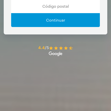
Continuar
4.4
/5