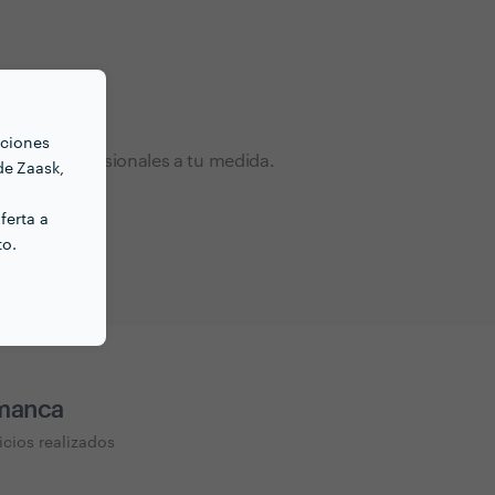
nciones
ntratas profesionales a tu medida.
de Zaask,
ferta a
to.
manca
icios realizados