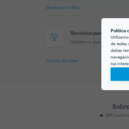
Diseñador Gráfico
Política
Servicios para tu evento
Utilizamo
¡Sabemos que para tu evento
de redes s
debes ten
navegació
Edición de Vídeo
tus inter
Sobre
237
💼
profesi