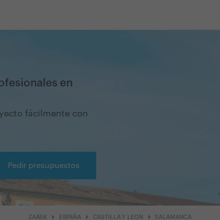
ofesionales en
oyecto fácilmente con
Pedir presupuestos
arrow_right
arrow_right
arrow_right
ZAASK
ESPAÑA
CASTILLA Y LEON
SALAMANCA