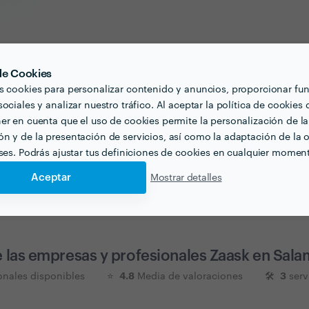
 de Cookies
s cookies para personalizar contenido y anuncios, proporcionar fu
 todo tiene que ser perfecto! Conseguirlo es fácil cuando co
ociales y analizar nuestro tráfico. Al aceptar la política de cookies 
er en cuenta que el uso de cookies permite la personalización de la
n y de la presentación de servicios, así como la adaptación de la o
eses. Podrás ajustar tus definiciones de cookies en cualquier momen
Aceptar
Mostrar detalles
 las empresas y profesionales Zaask en
Sala
4.8
3
onales disponibles
⭐️
Media de valoraciones
🛠
serv