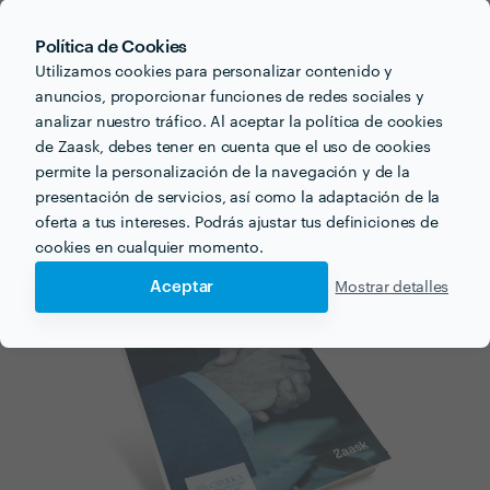
Sobre las empresas y profesionales
Zaask en
Segovia
Política de Cookies
Utilizamos cookies para personalizar contenido y
anuncios, proporcionar funciones de redes sociales y
128
💼
profesionales disponibles
analizar nuestro tráfico. Al aceptar la política de cookies
5
⭐️
Media de valoraciones
de Zaask, debes tener en cuenta que el uso de cookies
19
🛠
servicios realizados
permite la personalización de la navegación y de la
presentación de servicios, así como la adaptación de la
oferta a tus intereses. Podrás ajustar tus definiciones de
cookies en cualquier momento.
Aceptar
Mostrar detalles