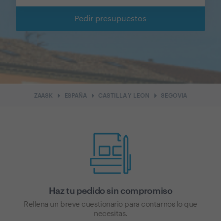
Pedir presupuestos
arrow_right
arrow_right
arrow_right
ZAASK
ESPAÑA
CASTILLA Y LEON
SEGOVIA
Haz tu pedido sin compromiso
Rellena un breve cuestionario para contarnos lo que
necesitas.