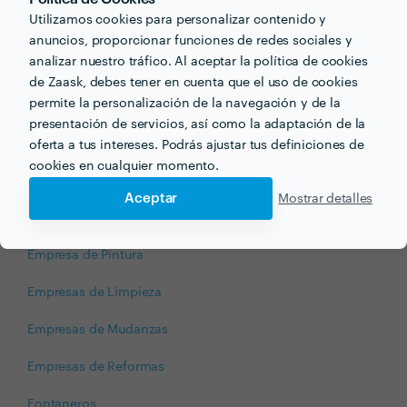
Servicios para tu hogar
Utilizamos cookies para personalizar contenido y
anuncios, proporcionar funciones de redes sociales y
Si necesitas reformar, arreglar, instalar, desinstalar, montar
analizar nuestro tráfico. Al aceptar la política de cookies
o resolver cualquier cosa en tu hogar, ¡cuenta con Zaask!
de Zaask, debes tener en cuenta que el uso de cookies
permite la personalización de la navegación y de la
Albañiles
presentación de servicios, así como la adaptación de la
Bricolaje
oferta a tus intereses. Podrás ajustar tus definiciones de
cookies en cualquier momento.
Cerrajeros
Aceptar
Mostrar detalles
Colocar Parquet
Empresa de Pintura
Empresas de Limpieza
Empresas de Mudanzas
Empresas de Reformas
Fontaneros