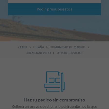
Pedir presupuestos
arrow_right
arrow_right
arrow_right
ZAASK
ESPAÑA
COMUNIDAD DE MADRID
arrow_right
COLMENAR VIEJO
OTROS SERVICIOS
Haz tu pedido sin compromiso
Rellena un breve cuestionario para contarnos lo que