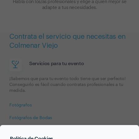
Habla con los/as profesionales y elige a quien mejor se
adapte a tus necesidades.
Contrata el servicio que necesitas en
Colmenar Viejo
Servicios para tu evento
¡Sabemos que para tu evento todo tiene que ser perfecto!
Conseguirlo es fácil cuando contratas profesionales a tu
medida.
Fotógrafos
Fotógrafos de Bodas
Política de Cookies