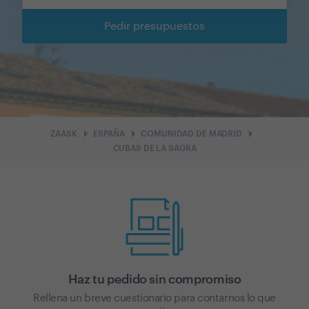
Pedir presupuestos
arrow_right
arrow_right
arrow_right
ZAASK
ESPAÑA
COMUNIDAD DE MADRID
CUBAS DE LA SAGRA
Haz tu pedido sin compromiso
Rellena un breve cuestionario para contarnos lo que