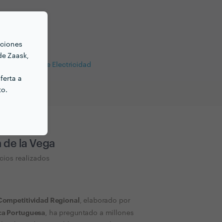
Jardineros
nciones
Pintores
de Zaask,
Trabajos de Electricidad
ferta a
to.
 de la Vega
cios realizados
Competitividad Regional
, elaborado por
ca Portuguesa
, ha preguntado a millones