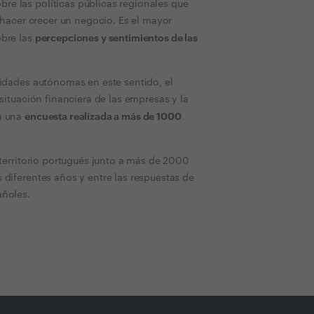
e las políticas públicas regionales que
y hacer crecer un negocio. Es el mayor
percepciones y sentimientos de las
obre las
nidades autónomas en este sentido, el
situación financiera de las empresas y la
encuesta realizada a más de 1000
n una
 territorio portugués junto a más de 2000
 diferentes años y entre las respuestas de
añoles.