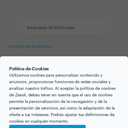
Empresas de Reformas
Recipientes de Madera
Ventanas de PVC
Política de Cookies
Utilizamos cookies para personalizar contenido y
Servicios para tu bienestar
anuncios, proporcionar funciones de redes sociales y
analizar nuestro tráfico. Al aceptar la política de cookies
Cuidarte y cuidar es más simple con el apoyo de quien
de Zaask, debes tener en cuenta que el uso de cookies
sabe. Encuentra profesionales del entrenamiento personal,
permite la personalización de la navegación y de la
fisioterapeutas, nutricionistas y mucho más.
presentación de servicios, así como la adaptación de la
oferta a tus intereses. Podrás ajustar tus definiciones de
Psicología
cookies en cualquier momento.