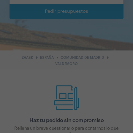
Pedir presupuestos
arrow_right
arrow_right
arrow_right
ZAASK
ESPAÑA
COMUNIDAD DE MADRID
VALDEMORO
Haz tu pedido sin compromiso
Rellena un breve cuestionario para contarnos lo que