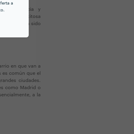
ferta a
, experiencia y
to.
ue por una exitosa
ctáculos haya sido
arrio en que van a
s es común que el
grandes ciudades.
des como Madrid o
sencialmente, a la