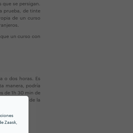
s que se persigan.
a prueba, de tinte
ropia de un curso
ranjeros.
a que un curso con
a o dos horas. Es
sta manera, podría
s de 1h 30 min de
ello depende de la
nciones
de Zaask,