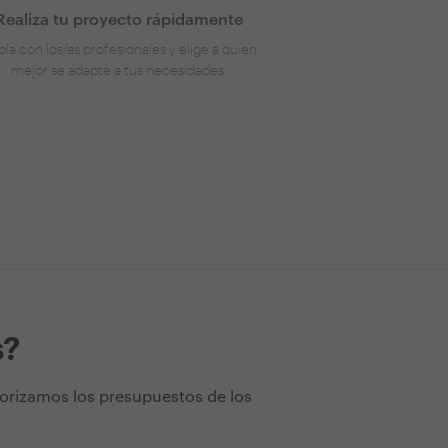
Realiza tu proyecto rápidamente
la con los/as profesionales y elige a quien
mejor se adapte a tus necesidades.
s?
torizamos los presupuestos de los