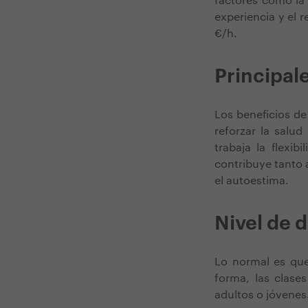
factores como la 
experiencia y el r
€/h.
Principal
Los beneficios de
reforzar la salu
trabaja la flexib
contribuye tanto a
el autoestima.
Nivel de d
Lo normal es que
forma, las clase
adultos o jóvenes