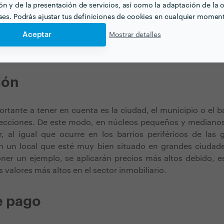
n y de la presentación de servicios, así como la adaptación de la o
esionales docentes tendrán en cuenta su formación
eses. Podrás ajustar tus definiciones de cookies en cualquier momen
la hora de establecer sus tarifas. Una persona que destaq
Aceptar
Mostrar detalles
rá precios más altos que otras cuya participación en espe
yectoria se encuentre en una fase menos avanzada.
ión
rtante a tener en cuenta es la ciudad, el municipio o el b
s lecciones. De este modo, en núcleos pequeños y mediano
, al igual que ocurre en los barrios periféricos de las 
en un local que esté muy bien situado en grandes ciuda
ner un ejemplo, se aplicarán precios más altos debido, e
 valores más altos en el sector inmobiliario.
e pago