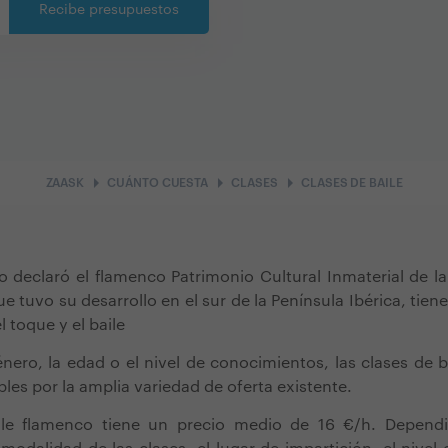
Recibe presupuestos
arrow_right
arrow_right
arrow_right
ZAASK
CUÁNTO CUESTA
CLASES
CLASES DE BAILE
 declaró el flamenco Patrimonio Cultural Inmaterial de l
e tuvo su desarrollo en el sur de la Península Ibérica,
tien
l toque y el baile
énero, la edad o el nivel de conocimientos, las clases de 
bles por la amplia variedad de oferta existente.
i
le flamenco tiene un precio medio de 16 €/h. Depend