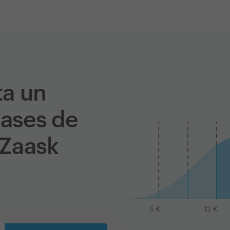
ta un
lases de
 Zaask
5
€
12
€