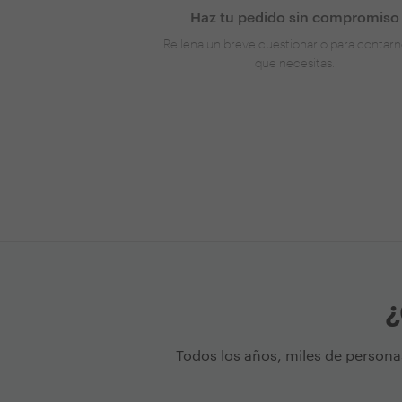
Haz tu pedido sin compromiso
Rellena un breve cuestionario para contarn
que necesitas.
¿
Todos los años, miles de persona