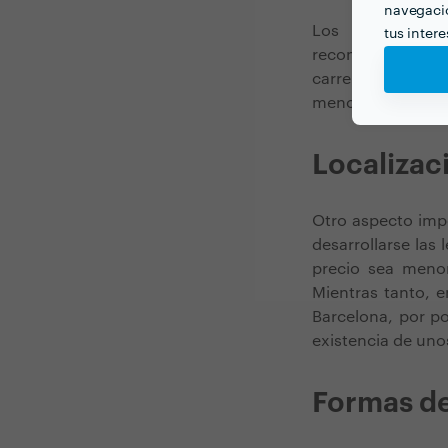
navegació
Los y las prof
tus inter
reconocimiento a 
carrera establece
menor o cuya tra
Localizac
Otro aspecto impo
desarrollarse la
precio sea menor
Mientras tanto, 
Barcelona, por po
existencia de unos
Formas d