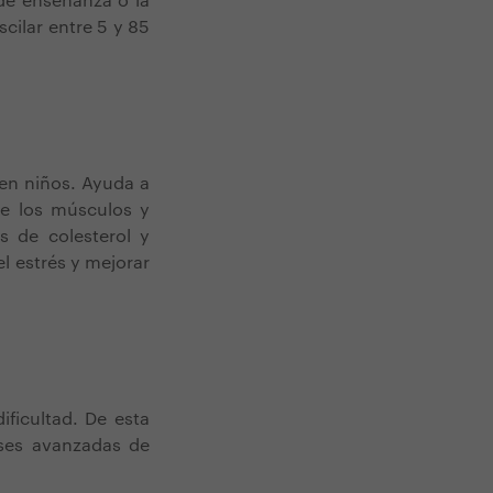
 de enseñanza o la
scilar entre 5 y 85
 en niños. Ayuda a
ce los músculos y
es de colesterol y
el estrés y mejorar
ficultad. De esta
ases avanzadas de