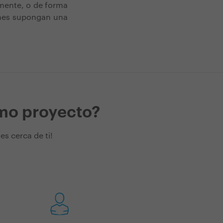
mente, o de forma
iones supongan una
imo proyecto?
s cerca de ti!