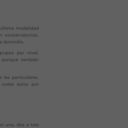
 última modalidad
n conservatorios,
a domicilio.
grupos por nivel,
s, aunque también
las particulares,
n coste extra por
n una, dos o tres