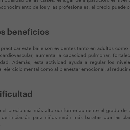
modalidad de las clases, el lugar de impartición, el nivel
econocimiento de los y las profesionales, el precio puede o
es beneficios
 practicar este baile son evidentes tanto en adultos como
d cardiovascular, aumenta la capacidad pulmonar, fortale
ilidad. Además, esta actividad ayuda a regular los nivel
l ejercicio mental como al bienestar emocional, al reducir 
ificultad
 el precio sea más alto conforme aumente el grado de di
s de iniciación para niños serán más baratas que las cl
.