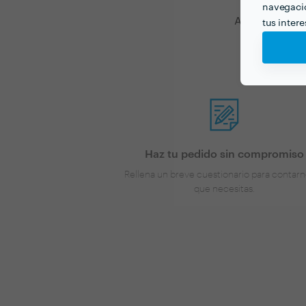
navegació
Ahora que tie
tus inter
Haz tu pedido sin compromiso
Rellena un breve cuestionario para contarn
que necesitas.