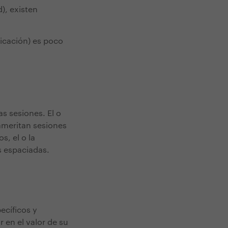
d), existen
nicación) es poco
as sesiones. El o
 ameritan sesiones
, el o la
s espaciadas.
ecíficos y
r en el valor de su