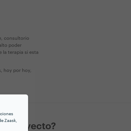
e, consultorio
alto poder
la terapia si esta
s, hoy por hoy,
nciones
de Zaask,
mo proyecto?