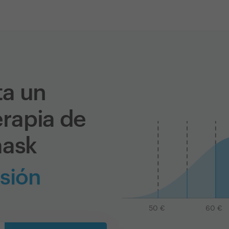
ta un
erapia de
aask
sión
50
€
60
€