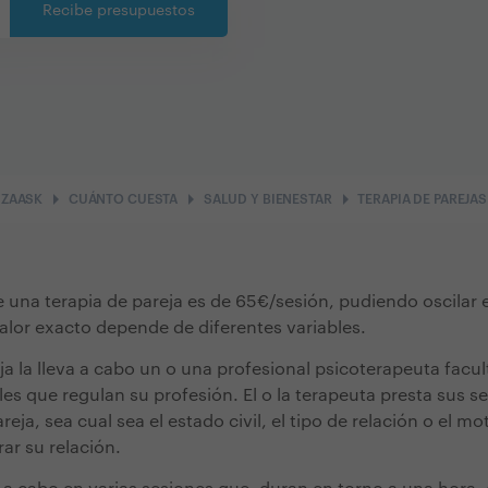
Recibe presupuestos
arrow_right
arrow_right
arrow_right
ZAASK
CUÁNTO CUESTA
SALUD Y BIENESTAR
TERAPIA DE PAREJAS
e una terapia de pareja es de 65€/sesión, pudiendo oscilar
valor exacto depende de diferentes variables.
ja la lleva a cabo un o una profesional psicoterapeuta facul
les que regulan su profesión. El o la terapeuta presta sus s
eja, sea cual sea el estado civil, el tipo de relación o el mot
rar su relación.