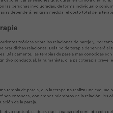
a a cabo en varias sesiones que, duran en torno a una hora, e
on las personas involucradas, de forma individual o conjunt
rias dependerá, en gran medida, el costo total de la terapi
erapia
corrientes teóricas sobre las relaciones de pareja y, por tant
ejorar dichas relaciones. Del tipo de terapia dependerá el 
s. Básicamente, las terapias de pareja más conocidas son 
ognitivo conductual, la humanista, o la psicoterapia breve, e
na terapia de pareja, el o la terapeuta realiza una evaluac
efinen entonces, con ambos miembros de la relación, los ob
tuación de la pareja.
objetivo puntual, es decir, que la causa del conflicto está de