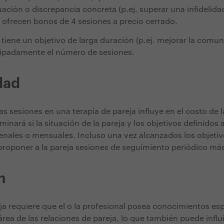
uación o discrepancia concreta (p.ej. superar una infidelida
 ofrecen bonos de 4 sesiones a precio cerrado.
 tiene un objetivo de larga duración (p.ej. mejorar la comu
icipadamente el número de sesiones.
dad
as sesiones en una terapia de pareja influye en el costo de l
minará si la situación de la pareja y los objetivos definidos
nales o mensuales. Incluso una vez alcanzados los objetivos
proponer a la pareja sesiones de seguimiento periódico má
n
ja requiere que el o la profesional posea conocimientos esp
área de las relaciones de pareja, lo que también puede influi