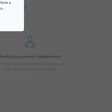
ferta a
s cerca de ti!
to.
Realiza tu proyecto rápidamente
la con los/as profesionales y elige a quien
mejor se adapte a tus necesidades.