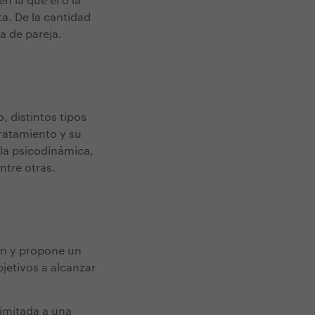
n la que el o la
a. De la cantidad
a de pareja.
o, distintos tipos
tratamiento y su
la psicodinámica,
ntre otras.
ión y propone un
jetivos a alcanzar
limitada a una