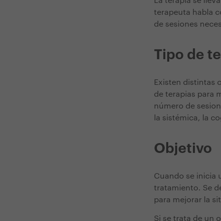
La terapia se llev
terapeuta habla c
de sesiones necesa
Tipo de t
Existen distintas 
de terapias para m
número de sesione
la sistémica, la c
Objetivo
Cuando se inicia u
tratamiento. Se d
para mejorar la si
Si se trata de un 