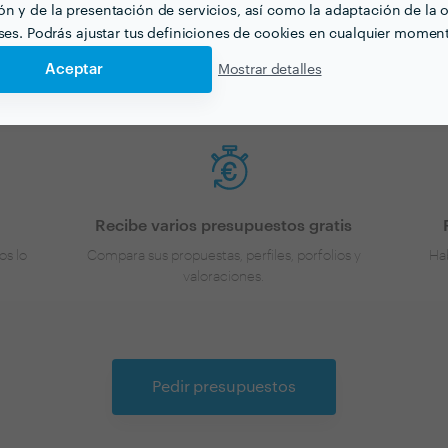
n y de la presentación de servicios, así como la adaptación de la o
nes una idea de los precios, ¡vamos a encontrar profesionale
eses. Podrás ajustar tus definiciones de cookies en cualquier momen
Aceptar
Mostrar detalles
Recibe varios presupuestos gratis
os lo
Compara sus propuestas, perfiles, porfolios y
Hab
valoraciones.
Pedir presupuestos