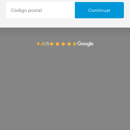
Continuar
4.4
/5