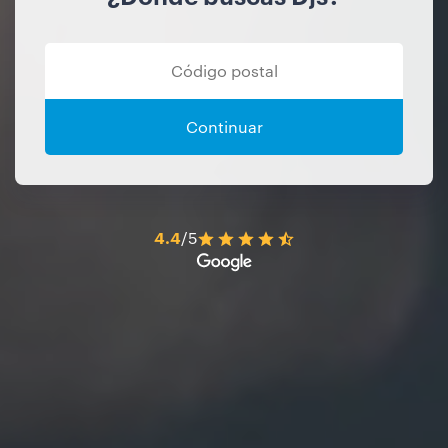
Continuar
4.4
/5