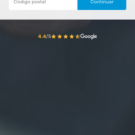
Continuar
4.4
/5