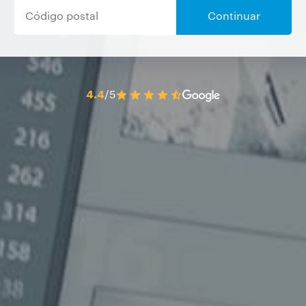
Continuar
4.4
/5