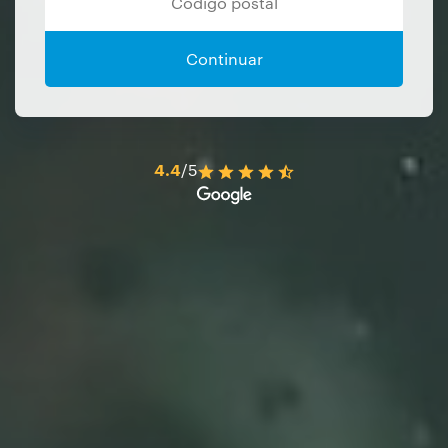
Continuar
4.4
/5