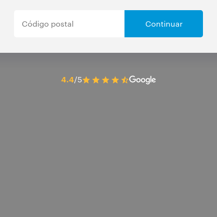
Continuar
4.4
/5