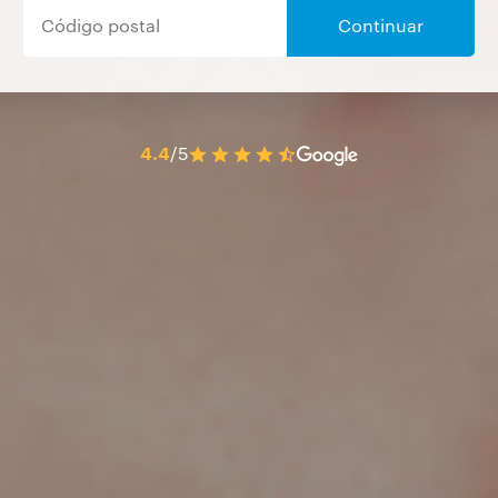
Continuar
4.4
/5