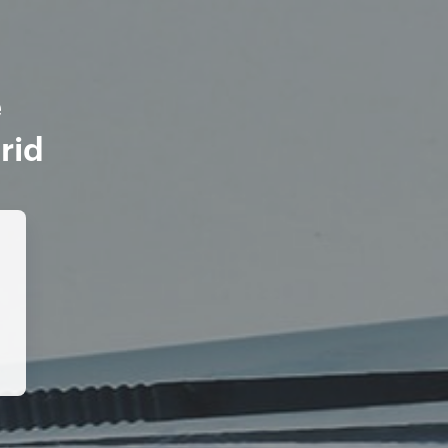
e
rid