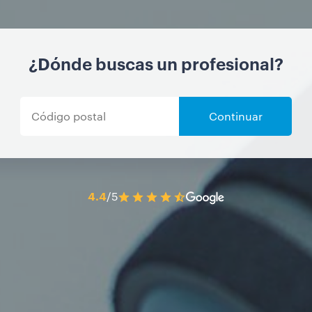
¿Dónde buscas un profesional?
Continuar
4.4
/5