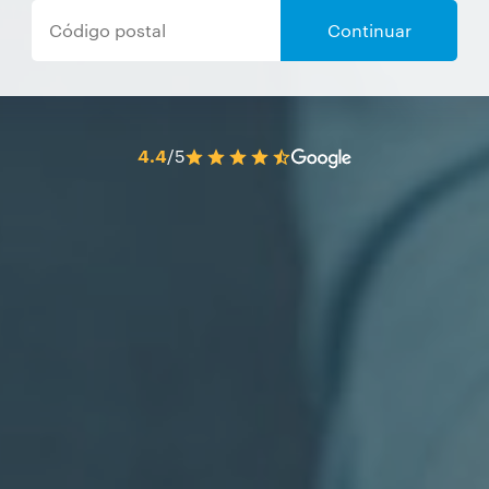
Continuar
4.4
/5