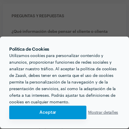
PREGUNTAS Y RESPUESTAS
¿Qué información debe pensar el cliente o clienta
acerca del proyecto que quiere realizar antes de
hablar con profesionales del sector?
Política de Cookies
Tener una idea concreta de lo que quiere obtener y de
Utilizamos cookies para personalizar contenido y
su valoración real del proyecto.
anuncios, proporcionar funciones de redes sociales y
analizar nuestro tráfico. Al aceptar la política de cookies
de Zaask, debes tener en cuenta que el uso de cookies
¿Qué formación y experiencia tienes que estén
permite la personalización de la navegación y de la
relacionadas con tu trabajo?
presentación de servicios, así como la adaptación de la
Llevo más de veinte años en realizando diferentes
oferta a tus intereses. Podrás ajustar tus definiciones de
proyectos en video y fotografía y en todo ese tiempo
cookies en cualquier momento.
he ido realizando distintos cursos a la vez que he
Aceptar
Mostrar detalles
estado impartiendo clases de estos temas.