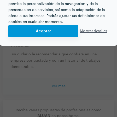
permite la personalización de la navegación y de la
Todos nuestros técnicos, así como nuestros
presentación de servicios, así como la adaptación de la
instaladores cuentan con sus respectivas titulaciones
oferta a tus intereses. Podrás ajustar tus definiciones de
para ejercer su puesto sin problema alguno.
cookies en cualquier momento.
Aceptar
Mostrar detalles
¿Qué consejo le darías a alguien que quiera contratar
profesionales de tu sector? ¿Hay algo esencial a tener
en cuenta?
Sin dudarlo le recomendaría que confiara en una
empresa contrastada y con un historial de trabajos
demostrable.
Ver más
Recibe varias propuestas de profesionales como
ALUAN
en pocas horas.