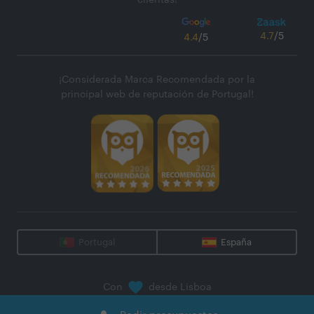
clientas!
4.7
/5
4.4
/5
¡Considerada Marca Recomendada por la
principal web de reputación de Portugal!
Portugal
España
Con
desde Lisboa
@
2026
Zaask - Plataforma Digital, S.A.