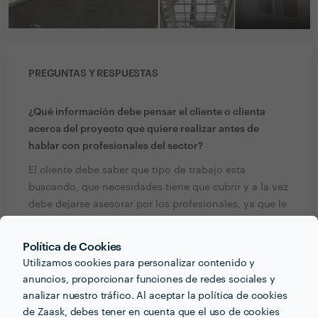
PREGUNTAS Y RESPUESTAS
¿Qué información debe pensar el cliente o clienta
acerca del proyecto que quiere realizar antes de
hablar con profesionales del sector?
El cliente debe saber que tipo de trabajo esta
buscando, que necesidades tiene que cubrir y a la vez
debe dejarse asesorar por los profesionales, ya que le
guiaran para un perfecto desarrollo de los trabajos,
realizando así correctamente las necesidades que
Política de Cookies
pueda tener
Utilizamos cookies para personalizar contenido y
anuncios, proporcionar funciones de redes sociales y
¿Qué formación y experiencia tienes que estén
analizar nuestro tráfico. Al aceptar la política de cookies
relacionadas con tu trabajo?
de Zaask, debes tener en cuenta que el uso de cookies