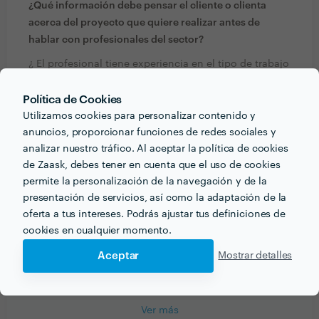
¿Qué información debe pensar el cliente o clienta
acerca del proyecto que quiere realizar antes de
hablar con profesionales del sector?
¿ El profesional tiene experiencia en el tipo de trabajo
que solicita ?
Política de Cookies
Utilizamos cookies para personalizar contenido y
¿Qué formación y experiencia tienes que estén
anuncios, proporcionar funciones de redes sociales y
relacionadas con tu trabajo?
analizar nuestro tráfico. Al aceptar la política de cookies
Muchos años y eventos de esperiencia
de Zaask, debes tener en cuenta que el uso de cookies
permite la personalización de la navegación y de la
presentación de servicios, así como la adaptación de la
¿Qué consejo le darías a alguien que quiera contratar
oferta a tus intereses. Podrás ajustar tus definiciones de
profesionales de tu sector? ¿Hay algo esencial a tener
cookies en cualquier momento.
en cuenta?
Aceptar
Mostrar detalles
Discreción y responsabilidad.
Ver más