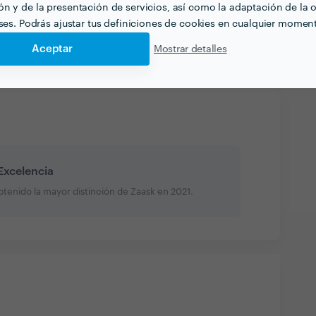
n y de la presentación de servicios, así como la adaptación de la o
he tomado. Los recomiendo un %infinito....
eses. Podrás ajustar tus definiciones de cookies en cualquier momen
do con ellos. Muy muy muy, muy satisfecho.
Aceptar
Mostrar detalles
 Excelencia
obtenido la mayor distinción de Zaask en
2021
.