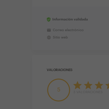
Información validada
email
Correo electrónico
language
Sitio web
VALORACIONES
5
3
VALORACIONES