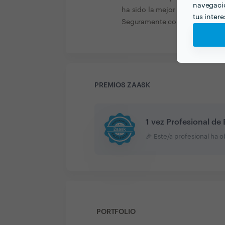
navegació
ha sido la mejor decisión que 
tus inter
Seguramente continúe trabajan
PREMIOS ZAASK
1 vez Profesional de
🎉 Este/a profesional ha 
PORTFOLIO