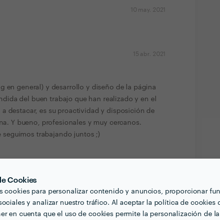
10 may. 2021
15 abr. 2021
g en general) y desarrollo y diseño de la página
ida del buen trabajo que han realizado y en el
a destacar, es su proactividad y disposición de
gina. Y bueno, profesionales y muy cercanos.
seguimos trabajando juntos ;)
29 mar. 2021
 de Cookies
s cookies para personalizar contenido y anuncios, proporcionar fu
mejor aún, la solución y el diseño a todo el trabajo
ociales y analizar nuestro tráfico. Al aceptar la política de cookies 
 de pagina web), superprofesional, elegante y con
er en cuenta que el uso de cookies permite la personalización de la
ugar a dudas, trabajar con el equipo de Sintropía