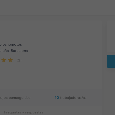
icios remotos
aluña, Barcelona
(
3
)
10
bajos conseguidos
trabajadores/as
Preguntas y respuestas