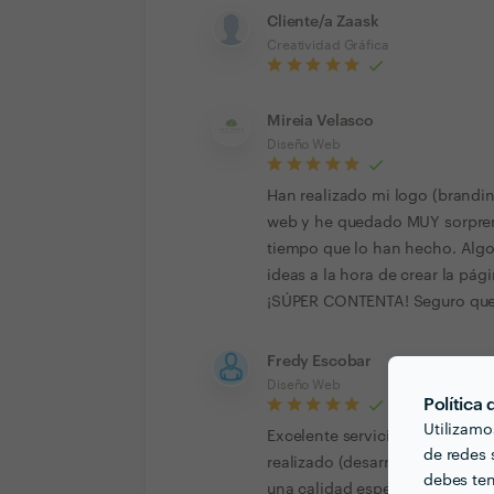
Cliente/a Zaask
Creatividad Gráfica
Mireia Velasco
Diseño Web
Han realizado mi logo (brandin
web y he quedado MUY sorprend
tiempo que lo han hecho. Algo 
ideas a la hora de crear la pá
¡SÚPER CONTENTA! Seguro que 
Fredy Escobar
Diseño Web
Política
Utilizamo
Excelente servicio, atención y 
de redes s
realizado (desarrollo y mejora
debes ten
una calidad espectacular. Sin l