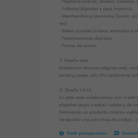
- Papelería (sobres, tarjetas, carpetas, 
- Folletos (digitales y para imprimir)
- Merchandising (camiseta, llavero, pin,
etc)
- Redes sociales (vídeos animados e 
- Presentaciones digitales
- Firmas de correo
2- Diseño web
Diseñamos diversas páginas web, corpo
landing pages, etc. Principalmente u
3- Diseño UX-UI
En este caso colaboramos con nuestros
digitales (apps y webs) viables y de i
Definiendo un producto mínimo viable
de escribir una sola línea de código. :)
Pedir presupuestos
Contact