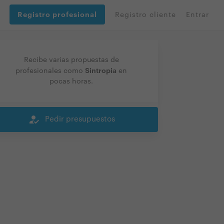
Registro profesional
Registro cliente
Entrar
Recibe varias propuestas de
Sintropia
profesionales como
en
pocas horas.
how_to_reg
Pedir presupuestos