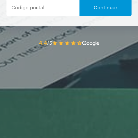
Continuar
4.4
/5