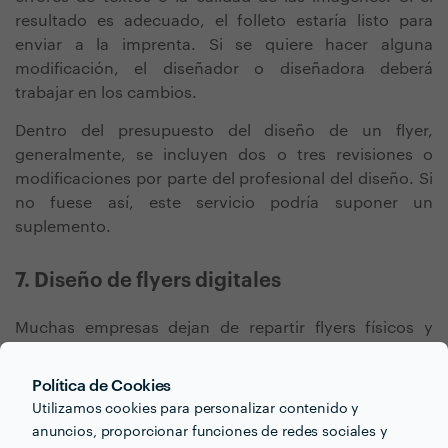
resultado es adecuado, el folleto estaría listo para
enviar a la imprenta. Si se quiere hacer alguna
modificación, el diseñador o diseñadora deberá
trabajar en los cambios.
Dentro del presupuesto del diseño de un flyer,
generalmente, se incluyen dos o tres revisiones o
modificaciones por parte del profesional del diseño. Si
no fuese así, este servicio podría suponer un
suplemento.
7. Diseño de flyers digitales
Muchas empresas dejan de repartir flyers físicos y
optan por
enviar folletos online
a su público, por
ejemplo, a través de los correos electrónicos
Política de Cookies
conocidos como
newsletter
. Estos folletos digitales
Utilizamos cookies para personalizar contenido y
tienen la ventaja de estar directamente enfocados a
anuncios, proporcionar funciones de redes sociales y