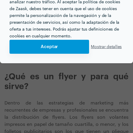
clientes habituales y se utilizan para promociones,
analizar nuestro tráfico. Al aceptar la política de cookies
comunicar novedades o incentivar las ventas.
de Zaask, debes tener en cuenta que el uso de cookies
permite la personalización de la navegación y de la
Es otra forma de publicidad que, en función de los
presentación de servicios, así como la adaptación de la
objetivos de tu marca, puede ser interesante. Tanto
oferta a tus intereses. Podrás ajustar tus definiciones de
diseñadores y diseñadoras como agencias de
cookies en cualquier momento.
publicidad o marketing están cualificados para realizar
Aceptar
esta tarea.
Mostrar detalles
¿Qué es un flyer y para qué
sirve?
Dentro de las estrategias de marketing más
recurrentes de empresas y profesionales se encuentra
la distribución de flyers. Los flyers son volantes
impresos en papel de tamaño cuartilla, o menor, y los
folletos publicitarios son los que tienen un pliegue