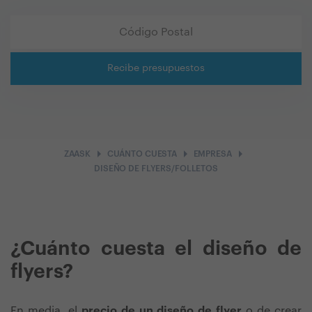
Recibe presupuestos
arrow_right
arrow_right
arrow_right
ZAASK
CUÁNTO CUESTA
EMPRESA
DISEÑO DE FLYERS/FOLLETOS
¿Cuánto cuesta el diseño de
flyers?
En media, el
precio de un diseño de flyer
o de crear